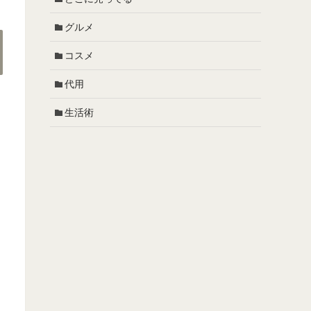
グルメ
コスメ
代用
生活術