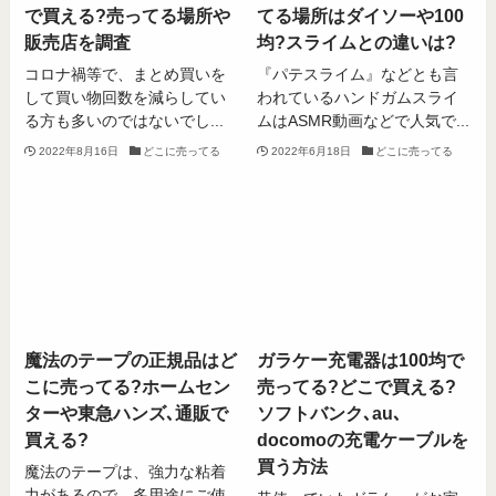
で買える?売ってる場所や
てる場所はダイソーや100
販売店を調査
均?スライムとの違いは?
コロナ禍等で、まとめ買いを
『パテスライム』などとも言
して買い物回数を減らしてい
われているハンドガムスライ
る方も多いのではないでし...
ムはASMR動画などで人気で...
2022年8月16日
どこに売ってる
2022年6月18日
どこに売ってる
魔法のテープの正規品はど
ガラケー充電器は100均で
こに売ってる?ホームセン
売ってる?どこで買える?
ターや東急ハンズ､通販で
ソフトバンク､au､
買える?
docomoの充電ケーブルを
買う方法
魔法のテープは、強力な粘着
力があるので、多用途にご使