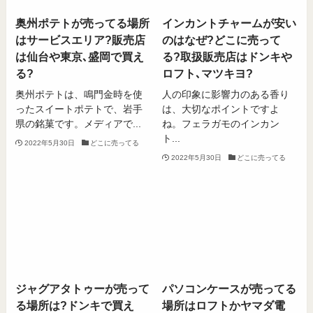
奥州ポテトが売ってる場所
インカントチャームが安い
はサービスエリア?販売店
のはなぜ?どこに売って
は仙台や東京､盛岡で買え
る?取扱販売店はドンキや
る?
ロフト､マツキヨ?
奥州ポテトは、鳴門金時を使
人の印象に影響力のある香り
ったスイートポテトで、岩手
は、大切なポイントですよ
県の銘菓です。メディアで...
ね。フェラガモのインカン
ト...
2022年5月30日
どこに売ってる
2022年5月30日
どこに売ってる
ジャグアタトゥーが売って
パソコンケースが売ってる
る場所は?ドンキで買え
場所はロフトかヤマダ電