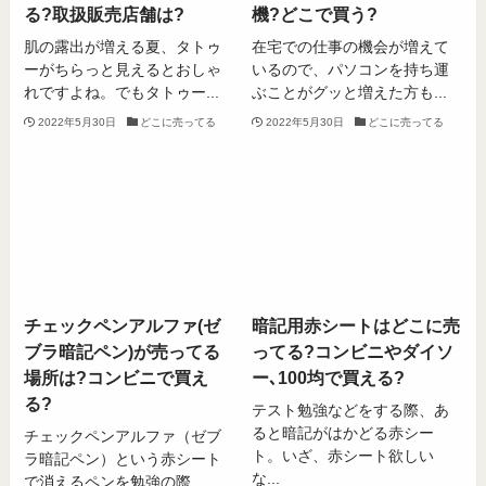
る?取扱販売店舗は?
機?どこで買う?
肌の露出が増える夏、タトゥ
在宅での仕事の機会が増えて
ーがちらっと見えるとおしゃ
いるので、パソコンを持ち運
れですよね。でもタトゥー...
ぶことがグッと増えた方も...
2022年5月30日
どこに売ってる
2022年5月30日
どこに売ってる
チェックペンアルファ(ゼ
暗記用赤シートはどこに売
ブラ暗記ペン)が売ってる
ってる?コンビニやダイソ
場所は?コンビニで買え
ー､100均で買える?
る?
テスト勉強などをする際、あ
ると暗記がはかどる赤シー
チェックペンアルファ（ゼブ
ト。いざ、赤シート欲しい
ラ暗記ペン）という赤シート
な...
で消えるペンを勉強の際、...