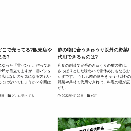
どこで売ってる?販売店や
酢の物に合うきゅうり以外の野菜/
える?
代用できるものは?
題になった『雲パン』。作ってみ
和食の副菜で定番のきゅうりの酢の物は、
SNSが目立ちますが、雲パンを
さっぱりとした味わいで箸休めにもなるお
お店はないのか気になる方もい
かずです。 もしも酢の物をきゅうり以外
のではないでしょうか？今回は
野菜や具材で代用できれば、料理の幅が広
がり...
25日
どこに売ってる
2022年4月22日
代用