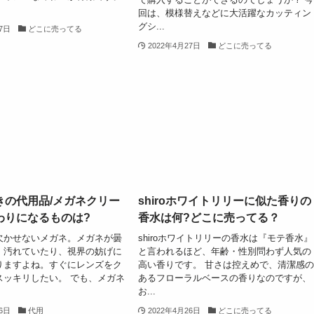
回は、模様替えなどに大活躍なカッティン
グシ...
27日
どこに売ってる
2022年4月27日
どこに売ってる
きの代用品/メガネクリー
shiroホワイトリリーに似た香りの
わりになるものは?
香水は何?どこに売ってる？
欠かせないメガネ。メガネが曇
shiroホワイトリリーの香水は『モテ香水』
、汚れていたり、視界の妨げに
と言われるほど、年齢・性別問わず人気の
りますよね。すぐにレンズをク
高い香りです。 甘さは控えめで、清潔感
スッキリしたい。 でも、メガネ
あるフローラルベースの香りなのですが、
お...
26日
代用
2022年4月26日
どこに売ってる