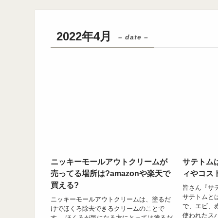
2022年4月
– date –
ニッキーモールアウトクリームが
サテトム
売ってる場所は?amazonや楽天で
ィやコス
買える?
皆さん『サ
サテトムと
ニッキーモールアウトクリームは、塗るだ
で、エビ、
けでほくろ除去できるクリームのことで
使われたス
す。 ほくろが気になる方にとっては塗るだ