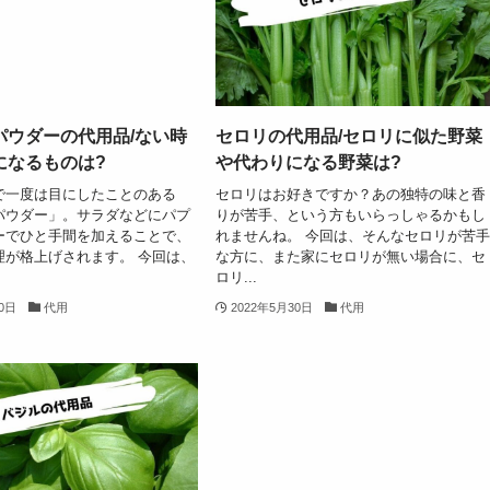
パウダーの代用品/ない時
セロリの代用品/セロリに似た野菜
になるものは?
や代わりになる野菜は?
で一度は目にしたことのある
セロリはお好きですか？あの独特の味と香
パウダー」。サラダなどにパプ
りが苦手、という方もいらっしゃるかもし
ーでひと手間を加えることで、
れませんね。 今回は、そんなセロリが苦
理が格上げされます。 今回は、
な方に、また家にセロリが無い場合に、セ
ロリ...
20日
代用
2022年5月30日
代用