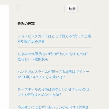
検索
最近の投稿
ショッピングカートはどこで買える?売ってる場
所や販売店を調査
しきみの代用品/ない時の代わりになるものは?
造花という選択肢も
ハンドガムスライムが売ってる場所はダイソー
や100均?スライムとの違いは?
チーズボールの冷凍は美味しいかまずいかの口
コミや評判まとめ!どんな味?
小川粒うにはまずいおいしいかの口コミ評判ま
今