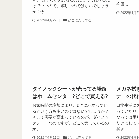
今回...
けでいいので、嬉しいのではないでしょう
か！今...
2022年4月
2022年4月27日
どこに売ってる
ダイノックシートが売ってる場所
メガネ拭
はホームセンター?どこで買える?
ナーの代
お家時間の増加により、DIYにハマってい
日常生活に
るという方も多いのではないでしょうか？
っていたり
そこで需要が高まっているのが、ダイノッ
なっては困
クシートなのですが、どこで売っているの
リアにして
か、...
拭き...
2022年4月27日
どこに売ってる
2022年4月