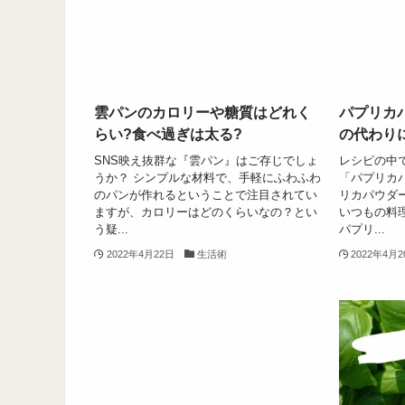
雲パンのカロリーや糖質はどれく
パプリカ
らい?食べ過ぎは太る?
の代わり
SNS映え抜群な『雲パン』はご存じでしょ
レシピの中
うか？ シンプルな材料で、手軽にふわふわ
「パプリカ
のパンが作れるということで注目されてい
リカパウダ
ますが、カロリーはどのくらいなの？とい
いつもの料
う疑...
パプリ...
2022年4月22日
生活術
2022年4月