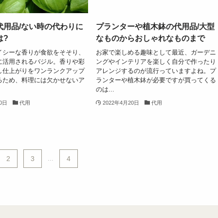
代用品/ない時の代わりに
プランターや植木鉢の代用品/大型
は?
なものからおしゃれなものまで
イシーな香りが食欲をそそり、
お家で楽しめる趣味として最近、ガーデニ
に活用されるバジル。香りや彩
ングやインテリアを楽しく自分で作ったり
し仕上がりをワンランクアップ
アレンジするのが流行っていますよね。プ
るため、料理には欠かせないア
ランターや植木鉢が必要ですが買ってくる
のは...
30日
代用
2022年4月20日
代用
2
3
...
4