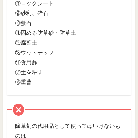
⑧ロックシート
⑨砂利、砕石
⑩敷石
⑪固める防草砂・防草土
⑫腐葉土
⑬ウッドチップ
⑭食用酢
⑮土を耕す
⑯重曹
除草剤の代用品として使ってはいけないも
のは