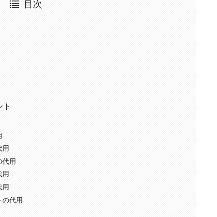
目次
ント
用
代用
の代用
代用
代用
トの代用